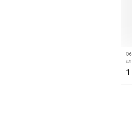
Об
до
1