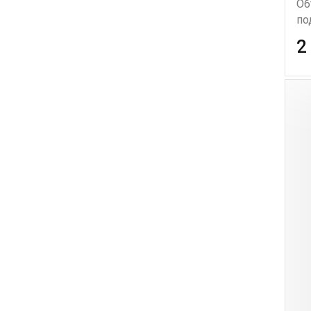
Об
по
2