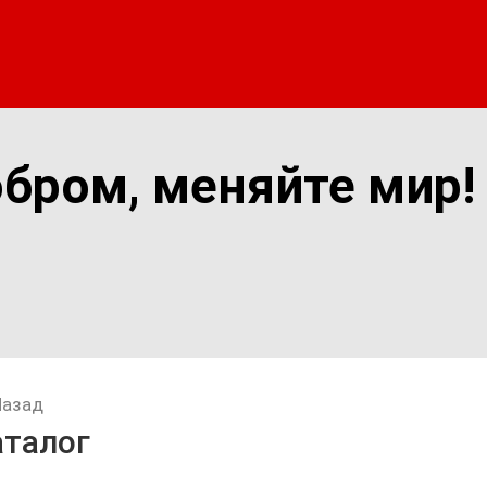
обром, меняйте мир!
Назад
аталог